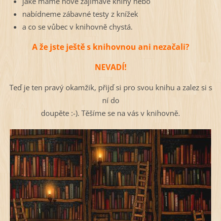
jaké máme nové zajímavé knihy nebo
nabídneme zábavné testy z knížek
a co se vůbec v knihovně chystá.
A že jste ještě s knihovnou ani nezačali?
NEVADÍ!
Teď je ten pravý okamžik, přijď si pro svou knihu a zalez si s
ní do
doupěte :-). Těšíme se na vás v knihovně.