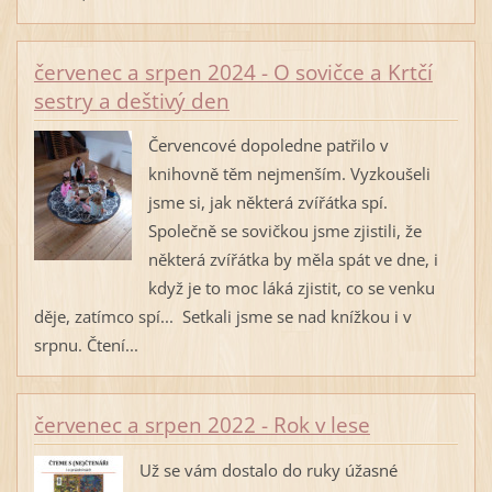
červenec a srpen 2024 - O sovičce a Krtčí
sestry a deštivý den
Červencové dopoledne patřilo v
knihovně těm nejmenším. Vyzkoušeli
jsme si, jak některá zvířátka spí.
Společně se sovičkou jsme zjistili, že
některá zvířátka by měla spát ve dne, i
když je to moc láká zjistit, co se venku
děje, zatímco spí... Setkali jsme se nad knížkou i v
srpnu. Čtení...
červenec a srpen 2022 - Rok v lese
Už se vám dostalo do ruky úžasné