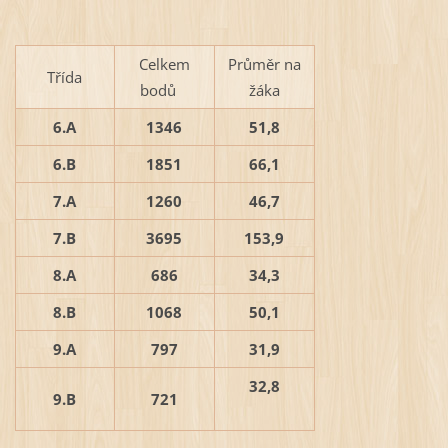
Celkem
Průměr na
Třída
bodů
žáka
6.A
1346
51,8
6.B
1851
66,1
7.A
1260
46,7
7.B
3695
153,9
8.A
686
34,3
8.B
1068
50,1
9.A
797
31,9
32,8
9.B
721