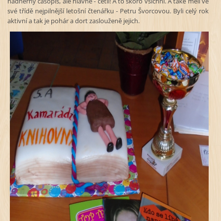
nádherný časopis, ale hlavně - četli! A to skoro všichni. A také měli ve
své třídě nejpilnější letošní čtenářku - Petru Švorcovou. Byli celý rok
aktivní a tak je pohár a dort zaslouženě jejich.