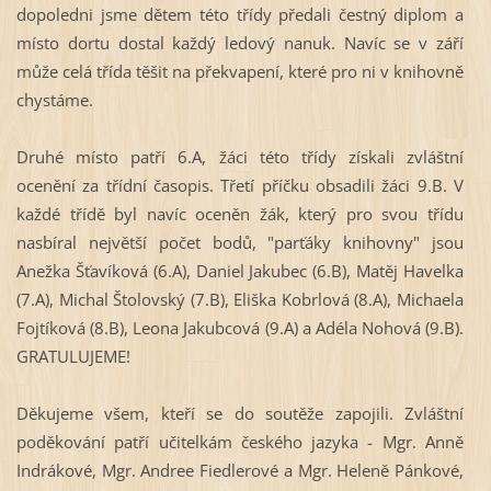
dopoledni jsme dětem této třídy předali čestný diplom a
místo dortu dostal každý ledový nanuk. Navíc se v září
může celá třída těšit na překvapení, které pro ni v knihovně
chystáme.
Druhé místo patří 6.A, žáci této třídy získali zvláštní
ocenění za třídní časopis. Třetí příčku obsadili žáci 9.B. V
každé třídě byl navíc oceněn žák, který pro svou třídu
nasbíral největší počet bodů, "parťáky knihovny" jsou
Anežka Šťavíková (6.A), Daniel Jakubec (6.B), Matěj Havelka
(7.A), Michal Štolovský (7.B), Eliška Kobrlová (8.A), Michaela
Fojtíková (8.B), Leona Jakubcová (9.A) a Adéla Nohová (9.B).
GRATULUJEME!
Děkujeme všem, kteří se do soutěže zapojili. Zvláštní
poděkování patří učitelkám českého jazyka - Mgr. Anně
Indrákové, Mgr. Andree Fiedlerové a Mgr. Heleně Pánkové,