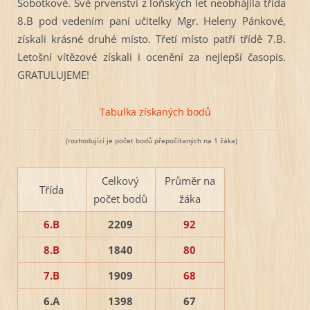
Sobotkové. Své prvenství z loňských let neobhájila třída
8.B pod vedením paní učitelky Mgr. Heleny Pánkové,
získali krásné druhé místo. Třetí místo patří třídě 7.B.
Letošní vítězové získali i ocenění za nejlepší časopis.
GRATULUJEME!
Tabulka získaných bodů
(rozhodující je počet bodů přepočítaných na 1 žáka)
Celkový
Průměr na
Třída
počet bodů
žáka
6.B
2209
92
8.B
1840
80
7.B
1909
68
6.A
1398
67