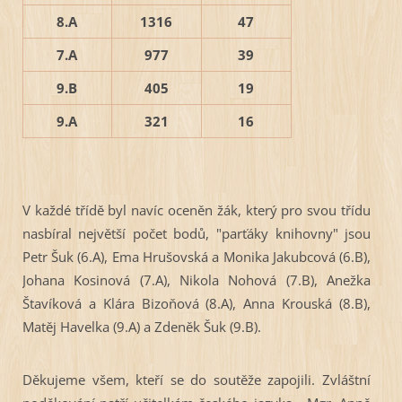
8.A
1316
47
7.A
977
39
9.B
405
19
9.A
321
16
V každé třídě byl navíc oceněn žák, který pro svou třídu
nasbíral největší počet bodů, "parťáky knihovny" jsou
Petr Šuk (6.A), Ema Hrušovská a Monika Jakubcová (6.B),
Johana Kosinová (7.A), Nikola Nohová (7.B), Anežka
Štavíková a Klára Bizoňová (8.A), Anna Krouská (8.B),
Matěj Havelka (9.A) a Zdeněk Šuk (9.B).
Děkujeme všem, kteří se do soutěže zapojili. Zvláštní