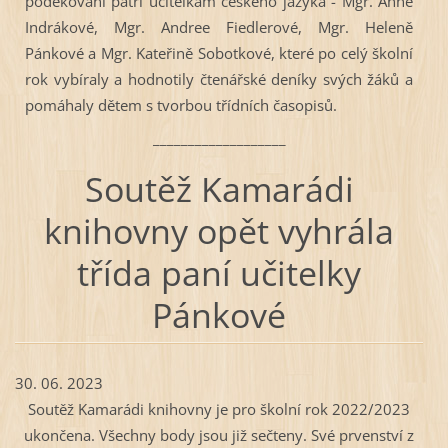
poděkování patří učitelkám českého jazyka - Mgr. Anně
Indrákové, Mgr. Andree Fiedlerové, Mgr. Heleně
Pánkové a Mgr. Kateřině Sobotkové, které po celý školní
rok vybíraly a hodnotily čtenářské deníky svých žáků a
pomáhaly dětem s tvorbou třídních časopisů.
___________________
Soutěž Kamarádi
knihovny opět vyhrála
třída paní učitelky
Pánkové
30. 06. 2023
Soutěž Kamarádi knihovny je pro školní rok 2022/2023
ukončena. Všechny body jsou již sečteny. Své prvenství z