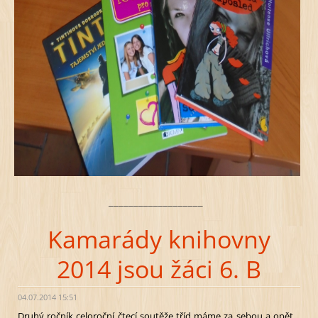
___________________
Kamarády knihovny
2014 jsou žáci 6. B
04.07.2014 15:51
Druhý ročník celoroční čtecí soutěže tříd máme za sebou a opět