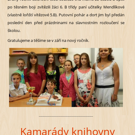
po těsném boji zvítězili žáci 6. B třídy paní učitelky Mendlíkové
(vlastně loňští vítězové 5.B). Putovní pohár a dort jim byl předán
poslední den před prázdninami na slavnostním rozloučení se
školou.
Gratulujeme a těšíme se v září na nový ročník.
______________________________
Kamarády knihovny