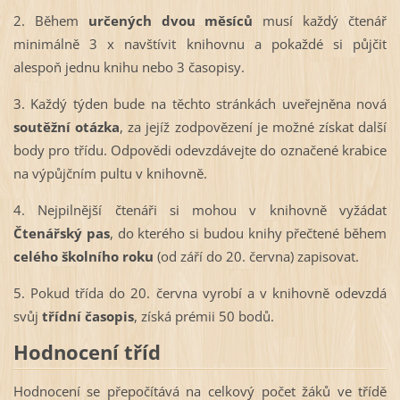
2. Během
určených dvou měsíců
musí každý čtenář
minimálně 3 x navštívit knihovnu a pokaždé si půjčit
alespoň jednu knihu nebo 3 časopisy.
3. Každý týden bude na těchto stránkách uveřejněna nová
soutěžní otázka
, za jejíž zodpovězení je možné získat další
body pro třídu. Odpovědi odevzdávejte do označené krabice
na výpůjčním pultu v knihovně.
4. Nejpilnější čtenáři si mohou v knihovně vyžádat
Čtenářský pas
, do kterého si budou knihy přečtené během
celého školního roku
(od září do 20. června) zapisovat.
5. Pokud třída do 20. června vyrobí a v knihovně odevzdá
svůj
třídní časopis
, získá prémii 50 bodů.
Hodnocení tříd
Hodnocení se přepočítává na celkový počet žáků ve třídě