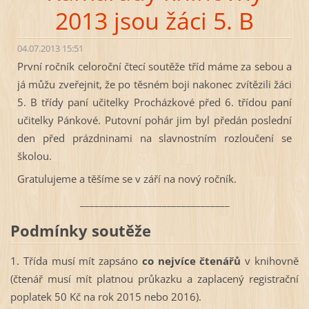
2013 jsou žáci 5. B
04.07.2013 15:51
První ročník celoroční čtecí soutěže tříd máme za sebou a
já můžu zveřejnit, že po těsném boji nakonec zvítězili žáci
5. B třídy paní učitelky Procházkové před 6. třídou paní
učitelky Pánkové. Putovní pohár jim byl předán poslední
den před prázdninami na slavnostním rozloučení se
školou.
Gratulujeme a těšíme se v září na nový ročník.
_______________________________
Podmínky soutěže
1. Třída musí mít zapsáno
co nejvíce čtenářů
v knihovně
(čtenář musí mít platnou průkazku a zaplacený registrační
poplatek 50 Kč na rok 2015 nebo 2016).