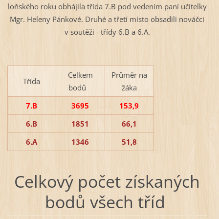
loňského roku obhájila třída 7.B pod vedením paní učitelky
Mgr. Heleny Pánkové. Druhé a třetí místo obsadili nováčci
v soutěži - třídy 6.B a 6.A.
Celkem
Průměr na
Třída
bodů
žáka
7.B
3695
153,9
6.B
1851
66,1
6.A
1346
51,8
Celkový počet získaných
bodů všech tříd