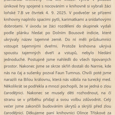
únikové hry spojené s nocováním v knihovně si vybrali žáci
loňské 7.B ve čtvrtek 4. 9. 2025. V podvečer se přízemí
knihovny naplnilo spacími pytli, karimatkami a snídaňovými
dobrotami. V úvodu se žáci rozdělení do skupinek vydali
podle plánku hledat po Dolním Bousově indicie, které
ukrývaly název tajemné země. Do ní měli průzkumníci
vstoupit tajemnými dveřmi. Protože knihovna ukrývá
spoustu tajemných dveří a vstupů, nebylo hledání
jednoduché. Postupně jsme nahlédli do všech tipovaných
prostor. Nakonec jsme se skrze skříň dostali do Narnie, kde
nás na čaj a sušenky pozval Faun Tumnus. Chvíli poté jsme
narazili na Bílou královnu, která nás vábila na turecký med.
Několikrát se podřekla a mnozí pochopili, že se jedná o zlou
čarodějnici. Nakonec se musely děti rozhodnout, na čí
stranu se v příběhu přidají a svou volbu zdůvodnit. Celý
večer jsme zakončili budováním úkrytů a skrýší před zlou
čarodějnicí. Děkujeme paní knihovnici Olince Třískové za