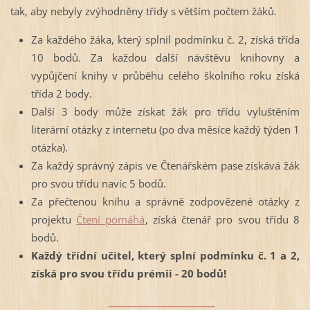
tak, aby nebyly zvýhodněny třídy s větším počtem žáků.
Za každého žáka, který splnil podmínku č. 2, získá třída
10 bodů. Za každou další návštěvu knihovny a
vypůjčení knihy v průběhu celého školního roku získá
třída 2 body.
Další 3 body může získat žák pro třídu vyluštěním
literární otázky z internetu (po dva měsíce každý týden 1
otázka).
Za každý správný zápis ve Čtenářském pase získává žák
pro svou třídu navíc 5 bodů.
Za přečtenou knihu a správně zodpovězené otázky z
projektu
Čtení pomáhá
, získá čtenář pro svou třídu 8
bodů.
Každý třídní učitel, který splní podmínku č. 1 a 2,
získá pro svou třídu prémii - 20 bodů!
______________________