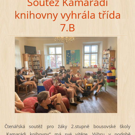
Soutěž Kamarádi
knihovny vyhrála třída
7.B
Čtenářská soutěž pro žáky 2.stupně bousovské školy
„Kamarádi knihovny“ má své vítěze. Výhru v podobě