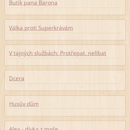
Butik pana Barona
Válka proti Superkrávám
V tajných službách: Protřepat, nelíbat
Dcera
Husův dům
Alea - dívka z moře