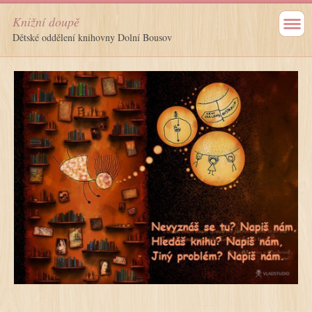
Knižní doupě
Dětské oddělení knihovny Dolní Bousov