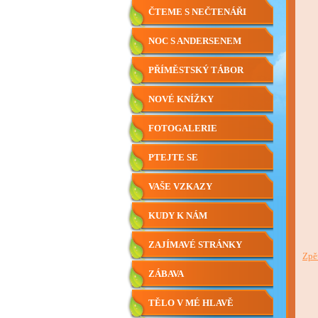
ČTEME S NEČTENÁŘI
NOC S ANDERSENEM
PŘÍMĚSTSKÝ TÁBOR
NOVÉ KNÍŽKY
FOTOGALERIE
PTEJTE SE
VAŠE VZKAZY
KUDY K NÁM
ZAJÍMAVÉ STRÁNKY
Zpě
ZÁBAVA
TĚLO V MÉ HLAVĚ