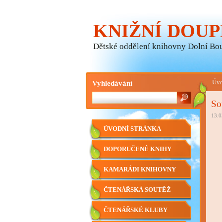
KNIŽNÍ DOUP
Dětské oddělení knihovny Dolní Bo
Vyhledávání
Úvo
So
13.0
ÚVODNÍ STRÁNKA
DOPORUČENÉ KNIHY
KAMARÁDI KNIHOVNY
ČTENÁŘSKÁ SOUTĚŽ
ČTENÁŘSKÉ KLUBY